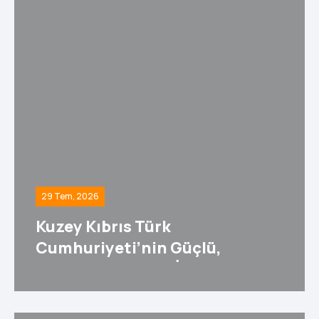
29 Tem, 2026
Kuzey Kıbrıs Türk
Cumhuriyeti’nin Güçlü,
Egemen Geleceği İçin Vizyon Ve
Proje Çalıştayı